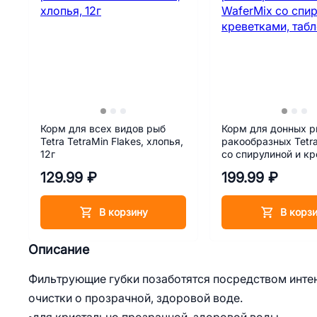
Корм для всех видов рыб
Корм для донных р
Tetra TetraMin Flakes, хлопья,
ракообразных Tetr
12г
со спирулиной и к
таблетки, 15 г
129.99 ₽
199.99 ₽
В корзину
В корз
Описание
Фильтрующие губки позаботятся посредством инте
очистки о прозрачной, здоровой воде.