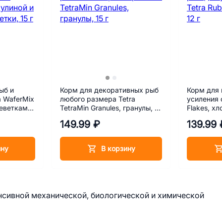
ыб и
Корм для декоративных рыб
Корм для 
a WaferMix
любого размера Tetra
усиления 
реветками,
TetraMin Granules, гранулы, 15
Flakes, хл
г
149.99 ₽
139.99 
ину
В корзину
нсивной механической, биологической и химической