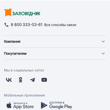
8 800 333-03-61
Все способы связи
Компания
О компании
Покупателям
Новости
Доставка
Фонд "Счастье в дом"
Оплата
Поставщикам
Мы в социальных сетях
Возврат
Арендодателям
Бонусная программа
Заводчикам
Магазины
Контакты
Скидки и акции
Обратная связь
Мобильные приложения
Бренды
Мобильное приложение