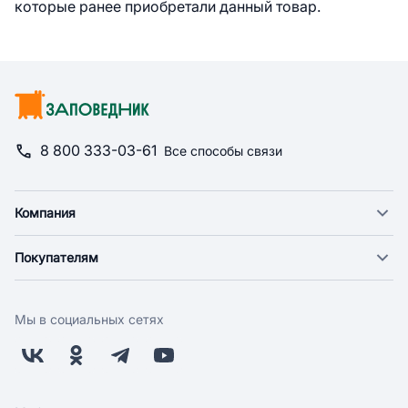
которые ранее приобретали данный товар.
8 800 333-03-61
Все способы связи
Компания
О компании
Покупателям
Новости
Доставка
Фонд "Счастье в дом"
Оплата
Поставщикам
Мы в социальных сетях
Возврат
Арендодателям
Бонусная программа
Заводчикам
Магазины
Контакты
Скидки и акции