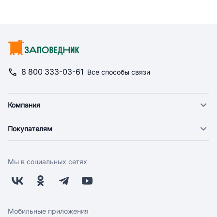
8 800 333-03-61
Все способы связи
Компания
О компании
Покупателям
Новости
Доставка
Фонд "Счастье в дом"
Оплата
Поставщикам
Мы в социальных сетях
Возврат
Арендодателям
Бонусная программа
Заводчикам
Магазины
Контакты
Скидки и акции
Обратная связь
Мобильные приложения