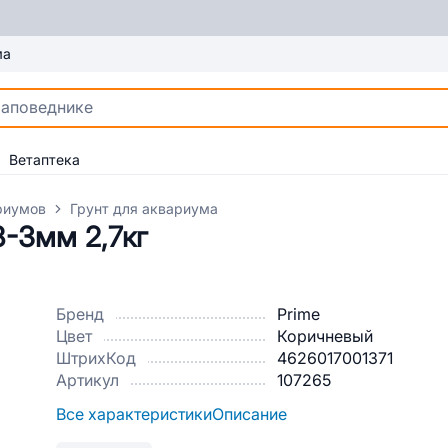
ма
Ветаптека
риумов
Грунт для аквариума
8-3мм 2,7кг
Бренд
Prime
Цвет
Коричневый
ШтрихКод
4626017001371
Артикул
107265
Все характеристики
Описание