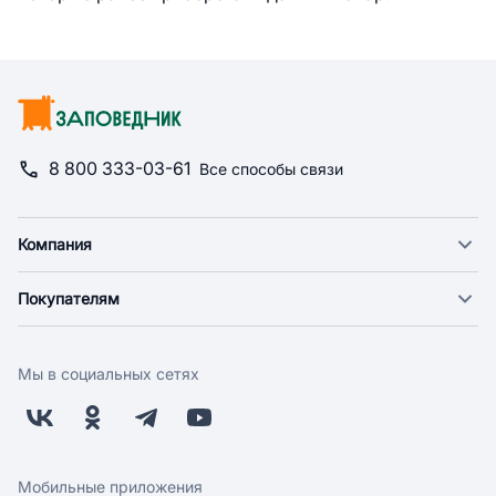
8 800 333-03-61
Все способы связи
Компания
О компании
Покупателям
Новости
Доставка
Фонд "Счастье в дом"
Оплата
Поставщикам
Мы в социальных сетях
Возврат
Арендодателям
Бонусная программа
Заводчикам
Магазины
Контакты
Скидки и акции
Обратная связь
Мобильные приложения