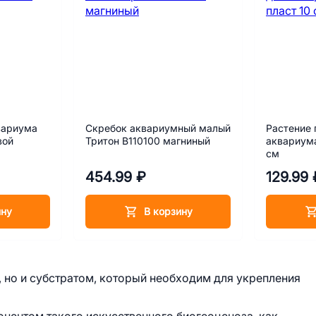
вариума
Скребок аквариумный малый
Растение 
вой
Тритон В110100 магниный
аквариума
см
454.99 ₽
129.99 
ину
В корзину
, но и субстратом, который необходим для укрепления