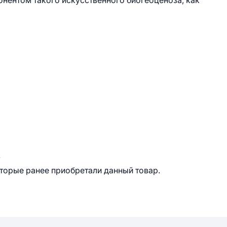
нентом такого искусственного биогеоценоза, как
.
оторые ранее приобретали данный товар.