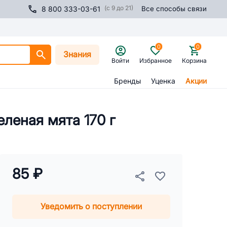
(с 9 до 21)
8 800 333-03-61
Все способы связи
0
0
Знания
Войти
Избранное
Корзина
Бренды
Уценка
Акции
леная мята 170 г
85 ₽
Уведомить о поступлении