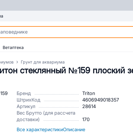
ма
Ветаптека
риумов
Грунт для аквариума
итон стеклянный №159 плоский зе
Бренд
Triton
ШтрихКод
4606949018357
Артикул
28614
Вес Брутто (для рассчета
доставки)
170
Все характеристики
Описание