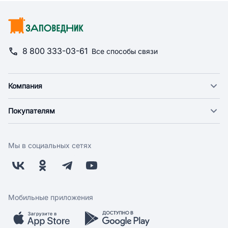
8 800 333-03-61
Все способы связи
Компания
О компании
Покупателям
Новости
Доставка
Фонд "Счастье в дом"
Оплата
Поставщикам
Мы в социальных сетях
Возврат
Арендодателям
Бонусная программа
Заводчикам
Магазины
Контакты
Скидки и акции
Обратная связь
Мобильные приложения
Бренды
Мобильное приложение