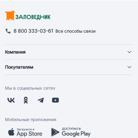
8 800 333-03-61
Все способы связи
Компания
О компании
Покупателям
Новости
Доставка
Фонд "Счастье в дом"
Оплата
Поставщикам
Мы в социальных сетях
Возврат
Арендодателям
Бонусная программа
Заводчикам
Магазины
Контакты
Скидки и акции
Обратная связь
Мобильные приложения
Бренды
Мобильное приложение