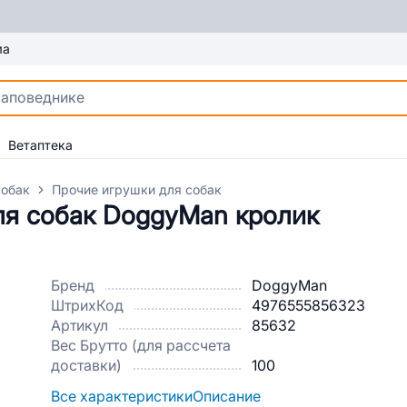
ма
Ветаптека
собак
Прочие игрушки для собак
я собак DoggyMan кролик
Бренд
DoggyMan
ШтрихКод
4976555856323
Артикул
85632
Вес Брутто (для рассчета
доставки)
100
Все характеристики
Описание