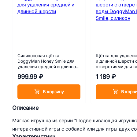
Силиконовая щётка
Щётка для удалени
DoggyMan Honey Smile для
и длинной шерсти 
удаления средней и длинной
отверстиями для в
шерсти
DoggyMan Honey Sm
999.99 ₽
1 189 ₽
силикон
В корзину
В корз
Описание
Мягкая игрушка из серии "Подвешивающая игрушка
интерактивной игры с собакой или для игры двух со
Характеристики