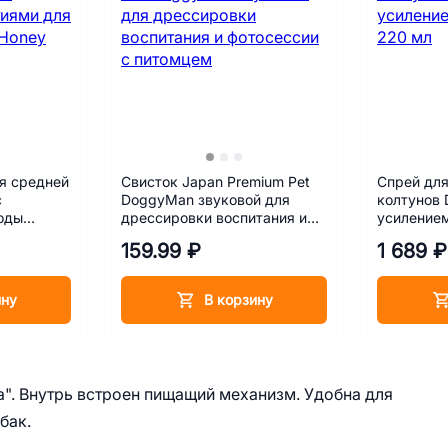
я средней
Свисток Japan Premium Pet
Спрей для
с
DoggyMan звуковой для
колтунов
оды
дрессировки воспитания и
усиление
ile,
фотосессии с питомцем
220 мл
159.99 ₽
1 689 ₽
ину
В корзину
". Внутрь встроен пищащий механизм. Удобна для
бак.