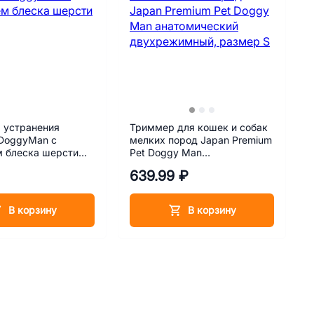
 устранения
Триммер для кошек и собак
 DoggyMan с
мелких пород Japan Premium
м блеска шерсти
Pet Doggy Man
анатомический
639.99 ₽
двухрежимный, размер S
В корзину
В корзину