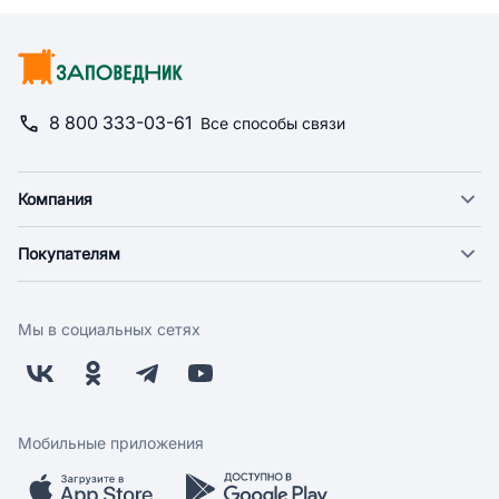
8 800 333-03-61
Все способы связи
Компания
О компании
Покупателям
Новости
Доставка
Фонд "Счастье в дом"
Оплата
Поставщикам
Мы в социальных сетях
Возврат
Арендодателям
Бонусная программа
Заводчикам
Магазины
Контакты
Скидки и акции
Обратная связь
Мобильные приложения
Бренды
Мобильное приложение