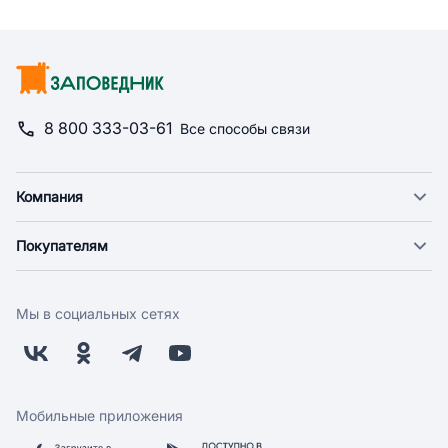
8 800 333-03-61
Все способы связи
Компания
О компании
Покупателям
Новости
Доставка
Фонд "Счастье в дом"
Оплата
Поставщикам
Мы в социальных сетях
Возврат
Арендодателям
Бонусная программа
Заводчикам
Магазины
Контакты
Скидки и акции
Обратная связь
Мобильные приложения
Бренды