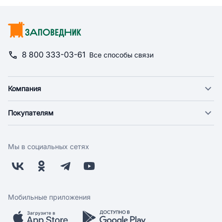
8 800 333-03-61
Все способы связи
Компания
О компании
Покупателям
Новости
Доставка
Фонд "Счастье в дом"
Оплата
Поставщикам
Мы в социальных сетях
Возврат
Арендодателям
Бонусная программа
Заводчикам
Магазины
Контакты
Скидки и акции
Обратная связь
Мобильные приложения
Бренды
Мобильное приложение