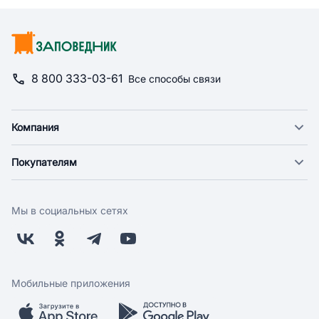
8 800 333-03-61
Все способы связи
Компания
О компании
Покупателям
Новости
Доставка
Фонд "Счастье в дом"
Оплата
Поставщикам
Мы в социальных сетях
Возврат
Арендодателям
Бонусная программа
Заводчикам
Магазины
Контакты
Скидки и акции
Обратная связь
Мобильные приложения
Бренды
Мобильное приложение