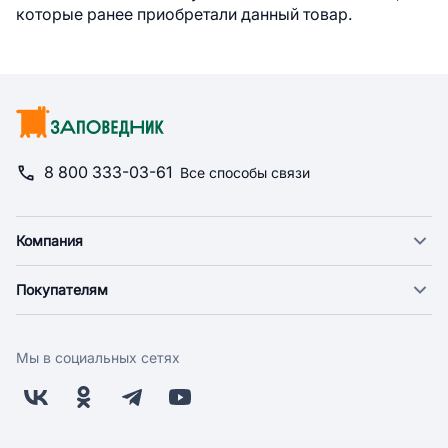
которые ранее приобретали данный товар.
8 800 333-03-61
Все способы связи
Компания
О компании
Покупателям
Новости
Доставка
Фонд "Счастье в дом"
Оплата
Поставщикам
Мы в социальных сетях
Возврат
Арендодателям
Бонусная программа
Заводчикам
Магазины
Контакты