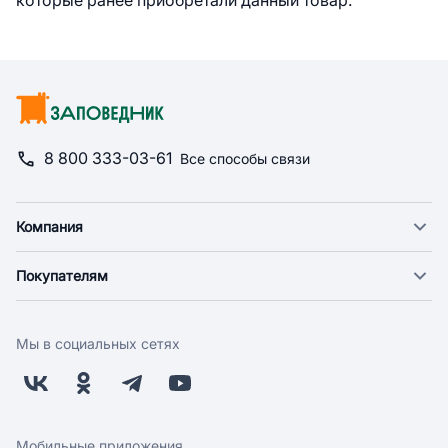
которые ранее приобретали данный товар.
8 800 333-03-61
Все способы связи
Компания
О компании
Покупателям
Новости
Доставка
Фонд "Счастье в дом"
Оплата
Поставщикам
Мы в социальных сетях
Возврат
Арендодателям
Бонусная программа
Заводчикам
Магазины
Контакты
Скидки и акции
Обратная связь
Мобильные приложения