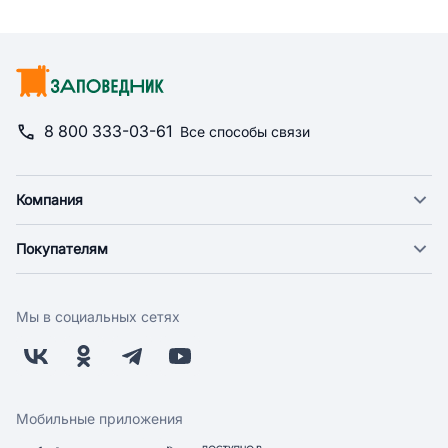
8 800 333-03-61
Все способы связи
Компания
О компании
Покупателям
Новости
Доставка
Фонд "Счастье в дом"
Оплата
Поставщикам
Мы в социальных сетях
Возврат
Арендодателям
Бонусная программа
Заводчикам
Магазины
Контакты
Скидки и акции
Обратная связь
Мобильные приложения
Бренды