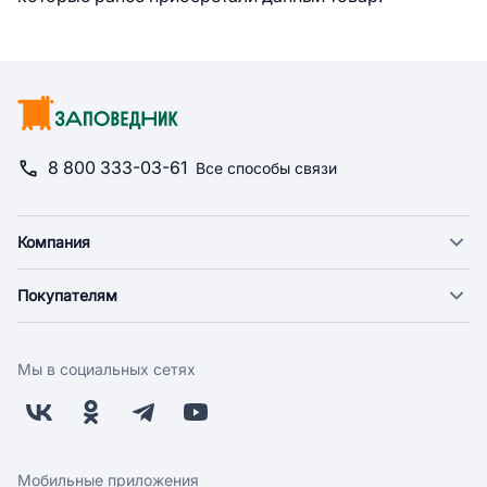
8 800 333-03-61
Все способы связи
Компания
О компании
Покупателям
Новости
Доставка
Фонд "Счастье в дом"
Оплата
Поставщикам
Мы в социальных сетях
Возврат
Арендодателям
Бонусная программа
Заводчикам
Магазины
Контакты
Скидки и акции
Обратная связь
Мобильные приложения