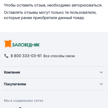
Чтобы оставить отзыв, необходимо авторизоваться.
Оставлять отзывы могут только те пользователи,
которые ранее приобретали данный товар.
8 800 333-03-61
Все способы связи
Компания
О компании
Покупателям
Новости
Доставка
Фонд "Счастье в дом"
Оплата
Поставщикам
Мы в социальных сетях
Возврат
Арендодателям