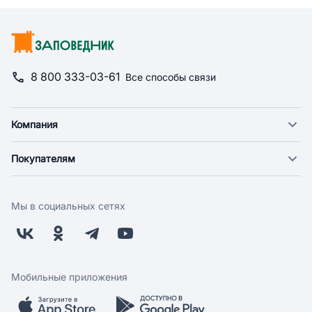
8 800 333-03-61
Все способы связи
Компания
О компании
Покупателям
Новости
Доставка
Фонд "Счастье в дом"
Оплата
Поставщикам
Мы в социальных сетях
Возврат
Арендодателям
Бонусная программа
Заводчикам
Магазины
Контакты
Скидки и акции
Обратная связь
Мобильные приложения
Бренды
Мобильное приложение