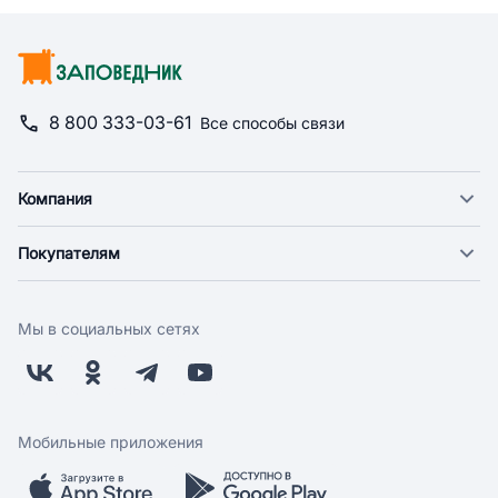
8 800 333-03-61
Все способы связи
Компания
О компании
Покупателям
Новости
Доставка
Фонд "Счастье в дом"
Оплата
Поставщикам
Мы в социальных сетях
Возврат
Арендодателям
Бонусная программа
Заводчикам
Магазины
Контакты
Скидки и акции
Обратная связь
Мобильные приложения
Бренды
Мобильное приложение