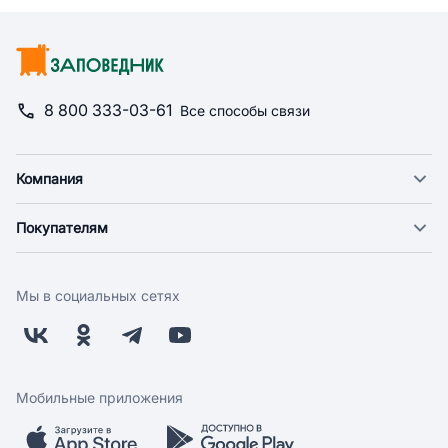
8 800 333-03-61
Все способы связи
Компания
О компании
Покупателям
Новости
Доставка
Фонд "Счастье в дом"
Оплата
Поставщикам
Мы в социальных сетях
Возврат
Арендодателям
Бонусная программа
Заводчикам
Магазины
Контакты
Скидки и акции
Обратная связь
Мобильные приложения
Бренды
Мобильное приложение