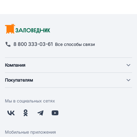
8 800 333-03-61
Все способы связи
Компания
О компании
Покупателям
Новости
Доставка
Фонд "Счастье в дом"
Оплата
Поставщикам
Мы в социальных сетях
Возврат
Арендодателям
Бонусная программа
Заводчикам
Магазины
Контакты
Скидки и акции
Обратная связь
Мобильные приложения