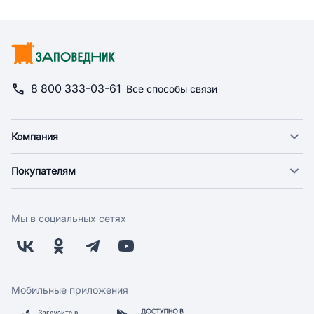
8 800 333-03-61
Все способы связи
Компания
О компании
Покупателям
Новости
Доставка
Фонд "Счастье в дом"
Оплата
Поставщикам
Мы в социальных сетях
Возврат
Арендодателям
Бонусная программа
Заводчикам
Магазины
Контакты
Скидки и акции
Обратная связь
Мобильные приложения
Бренды