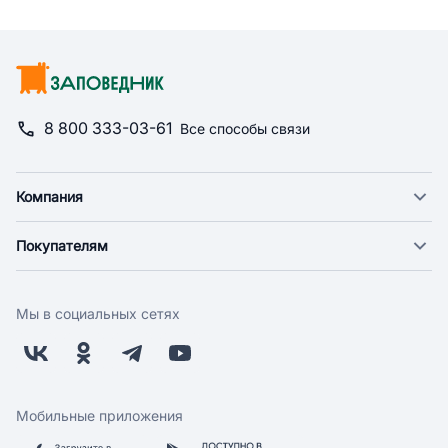
8 800 333-03-61
Все способы связи
Компания
О компании
Покупателям
Новости
Доставка
Фонд "Счастье в дом"
Оплата
Поставщикам
Мы в социальных сетях
Возврат
Арендодателям
Бонусная программа
Заводчикам
Магазины
Контакты
Скидки и акции
Обратная связь
Мобильные приложения
Бренды