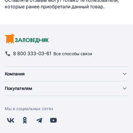
Оставлять отзывы могут только те пользователи,
которые ранее приобретали данный товар.
8 800 333-03-61
Все способы связи
Компания
О компании
Покупателям
Новости
Доставка
Фонд "Счастье в дом"
Оплата
Поставщикам
Мы в социальных сетях
Возврат
Арендодателям
Бонусная программа
Заводчикам
Магазины
Контакты