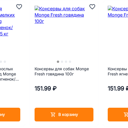
рослых
Консервы для собак Monge
Консервы
од Monge
Fresh говядина 100г
Fresh ягне
ягненок/
кг
151.99 ₽
151.99 
ину
В корзину