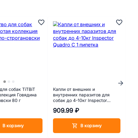
А
для собак TiTBiT
Капли от внешних и
Су
ллекция Говядина
внутренних паразитов для
со
овски 80 г
собак до 4-10кг Inspector
ни
Quadro C 1 пипетка
Anc
₽
909.99 ₽
3 
чер
В корзину
В корзину