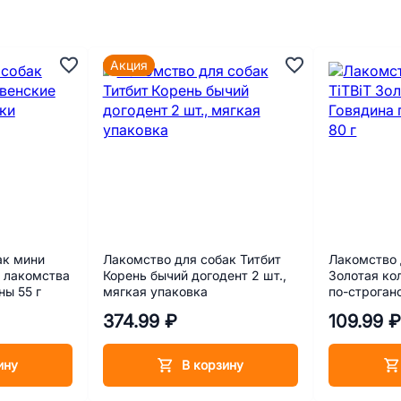
Акция
ак мини
Лакомство для собак Титбит
Лакомство 
 лакомства
Корень бычий догодент 2 шт.,
Золотая ко
ы 55 г
мягкая упаковка
по-строган
374.99 ₽
109.99 
ину
В корзину