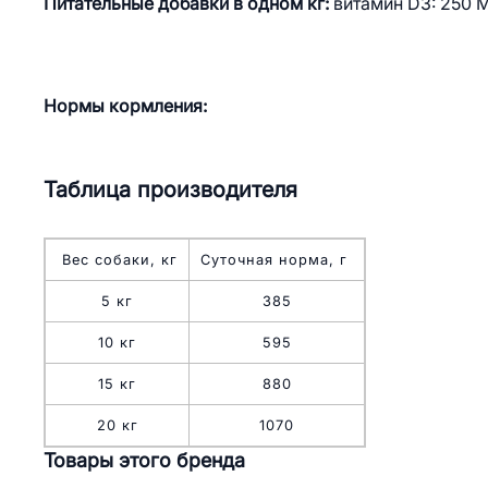
Питательные добавки в одном кг:
витамин D3: 250 М
Нормы кормления:
Таблица производителя
Вес собаки, кг
Суточная норма, г
5 кг
385
10 кг
595
15 кг
880
20 кг
1070
Товары этого бренда