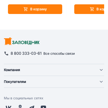
В корзину
В корз
8 800 333-03-61
Все способы связи
Компания
О компании
Покупателям
Новости
Доставка
Фонд "Счастье в дом"
Оплата
Поставщикам
Мы в социальных сетях
Возврат
Арендодателям