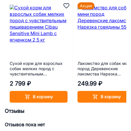
Акция
Сухой корм для взрослых
Лакомство для собак мин
собак мелких пород с
пород Деревенские
чувствительным
лакомства Нарезка
пищеварением Cibau
говядины 55 г
2 799 ₽
249.99 ₽
Sensitive Mini Lamb с
ягненком 2,5 кг
В корзину
В корзину
Отзывы
Отзывов пока нет