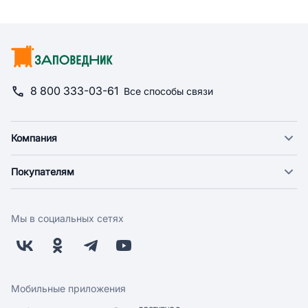
8 800 333-03-61
Все способы связи
Компания
О компании
Покупателям
Новости
Доставка
Фонд "Счастье в дом"
Оплата
Поставщикам
Мы в социальных сетях
Возврат
Арендодателям
Бонусная программа
Заводчикам
Магазины
Контакты
Скидки и акции
Обратная связь
Мобильные приложения
Бренды