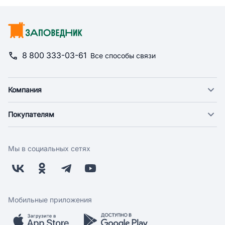
8 800 333-03-61
Все способы связи
Компания
О компании
Покупателям
Новости
Доставка
Фонд "Счастье в дом"
Оплата
Поставщикам
Мы в социальных сетях
Возврат
Арендодателям
Бонусная программа
Заводчикам
Магазины
Контакты
Скидки и акции
Обратная связь
Мобильные приложения
Бренды
Мобильное приложение