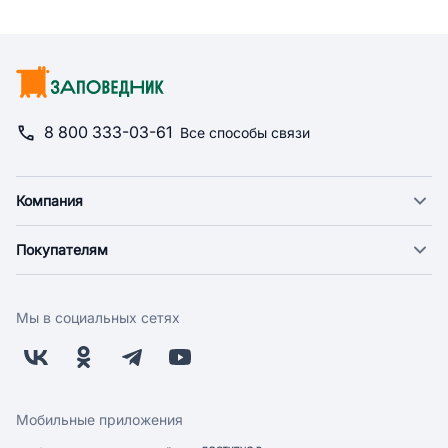
8 800 333-03-61
Все способы связи
Компания
О компании
Покупателям
Новости
Доставка
Фонд "Счастье в дом"
Оплата
Поставщикам
Мы в социальных сетях
Возврат
Арендодателям
Бонусная программа
Заводчикам
Магазины
Контакты
Скидки и акции
Обратная связь
Мобильные приложения
Бренды