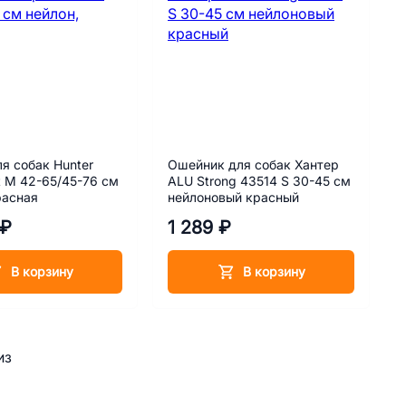
я собак Hunter
Ошейник для собак Хантер
t M 42-65/45-76 см
ALU Strong 43514 S 30-45 см
расная
нейлоновый красный
 ₽
1 289 ₽
В корзину
В корзину
из