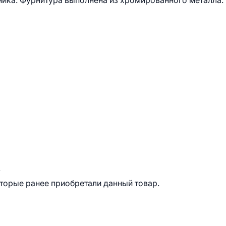
ника. Фурнитура выполнена из хромированного металла.
.
оторые ранее приобретали данный товар.