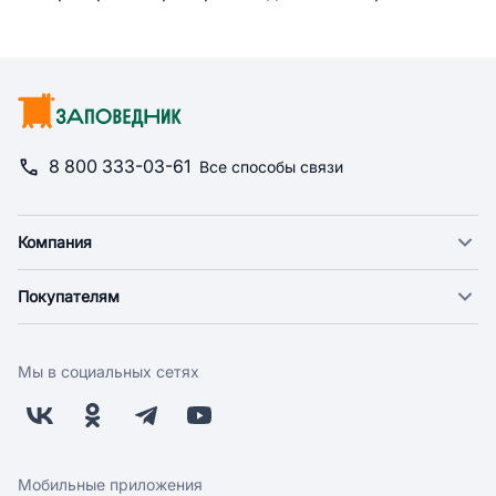
8 800 333-03-61
Все способы связи
Компания
О компании
Покупателям
Новости
Доставка
Фонд "Счастье в дом"
Оплата
Поставщикам
Мы в социальных сетях
Возврат
Арендодателям
Бонусная программа
Заводчикам
Магазины
Контакты
Скидки и акции
Обратная связь
Мобильные приложения