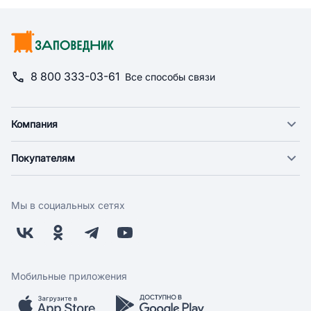
8 800 333-03-61
Все способы связи
Компания
О компании
Покупателям
Новости
Доставка
Фонд "Счастье в дом"
Оплата
Поставщикам
Мы в социальных сетях
Возврат
Арендодателям
Бонусная программа
Заводчикам
Магазины
Контакты
Скидки и акции
Обратная связь
Мобильные приложения
Бренды
Мобильное приложение