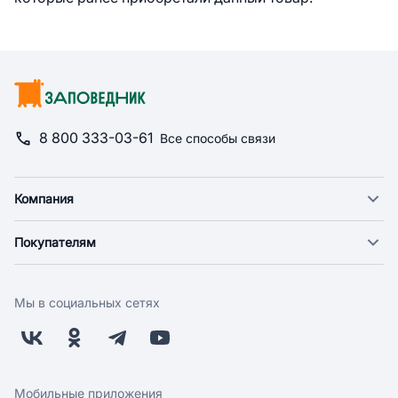
8 800 333-03-61
Все способы связи
Компания
О компании
Покупателям
Новости
Доставка
Фонд "Счастье в дом"
Оплата
Поставщикам
Мы в социальных сетях
Возврат
Арендодателям
Бонусная программа
Заводчикам
Магазины
Контакты
Скидки и акции
Обратная связь
Мобильные приложения