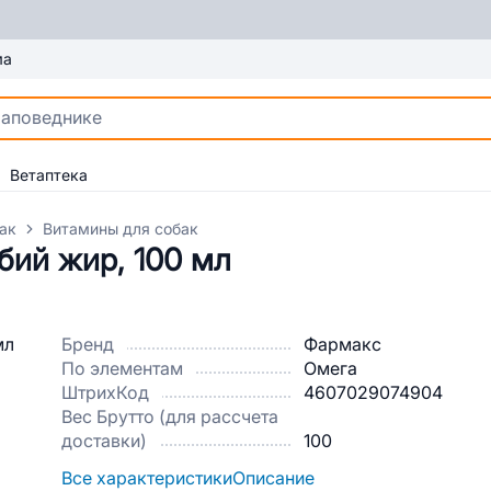
ма
Ветаптека
ак
Витамины для собак
ий жир, 100 мл
Бренд
Фармакс
По элементам
Омега
ШтрихКод
4607029074904
Вес Брутто (для рассчета
доставки)
100
Все характеристики
Описание