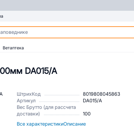
ма
Ветаптека
000мм DA015/А
ШтрихКод
8019808045863
Артикул
DA015/А
Вес Брутто (для рассчета
доставки)
100
Все характеристики
Описание