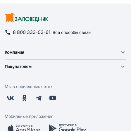
8 800 333-03-61
Все способы связи
Компания
О компании
Покупателям
Новости
Доставка
Фонд "Счастье в дом"
Оплата
Поставщикам
Мы в социальных сетях
Возврат
Арендодателям
Бонусная программа
Заводчикам
Магазины
Контакты
Скидки и акции
Обратная связь
Мобильные приложения
Бренды
Мобильное приложение