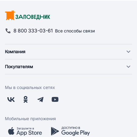
8 800 333-03-61
Все способы связи
Компания
О компании
Покупателям
Новости
Доставка
Фонд "Счастье в дом"
Оплата
Поставщикам
Мы в социальных сетях
Возврат
Арендодателям
Бонусная программа
Заводчикам
Магазины
Контакты
Скидки и акции
Обратная связь
Мобильные приложения
Бренды
Мобильное приложение