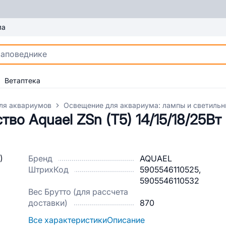
ма
Ветаптека
ля аквариумов
Освещение для аквариума: лампы и светильн
во Aquael ZSn (T5) 14/15/18/25Вт
Бренд
AQUAEL
ШтрихКод
5905546110525,
5905546110532
Вес Брутто (для рассчета
доставки)
870
Все характеристики
Описание