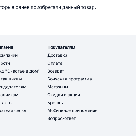
оторые ранее приобретали данный товар.
мпания
Покупателям
компании
Доставка
вости
Оплата
д "Счастье в дом"
Возврат
ставщикам
Бонусная программа
ендодателям
Магазины
водчикам
Скидки и акции
такты
Бренды
атная связь
Мобильное приложение
Вопрос-ответ