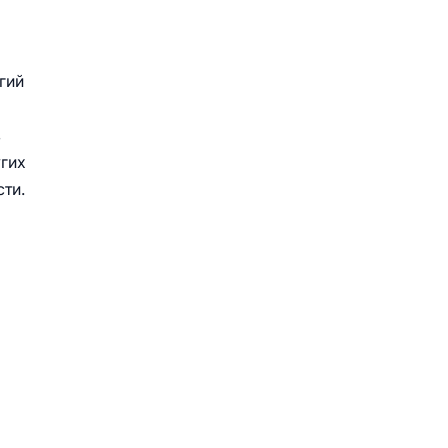
гий
в
угих
ти.