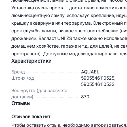
люминесцентной лампы с фиксаторами, на гибком к
Установка очень проста – достаточно поместить к
люминесцентную лампу, используя крепление, идущ
крышку аквариума или террариума. Электронный п
срок службы лампы, низкое энергопотребление (низ
дрожания». Балласт UNI ZS также можно использова
домашнем хозяйстве, гараже и т.д. для целей, не с
пространств). Доступные модели адаптированы дл
Характеристики
Бренд
AQUAEL
ШтрихКод
5905546110525,
5905546110532
Вес Брутто (для рассчета
доставки)
870
Отзывы
Отзывов пока нет
Чтобы оставить отзыв, необходимо авторизоваться