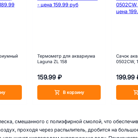
ариумный
Термометр для аквариума
Сачок ак
Laguna ZL 158
0502CW, 
159.99 ₽
199.99 
ину
В корзину
песка, смешанного с полиэфирной смолой, что обеспечи
оздух, проходя через распылитель, дробится на большо