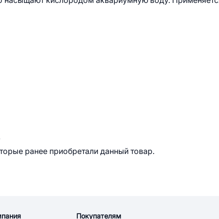
но насыщают кислородом аквариумную воду. Применяетс
.
оторые ранее приобретали данный товар.
мпания
Покупателям