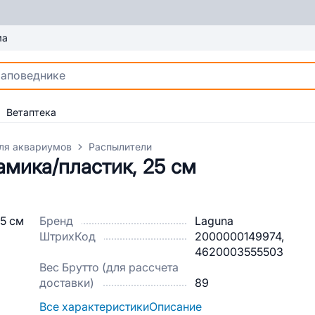
ма
Ветаптека
ля аквариумов
Распылители
амика/пластик, 25 см
Бренд
Laguna
ШтрихКод
2000000149974,
4620003555503
Вес Брутто (для рассчета
доставки)
89
Все характеристики
Описание