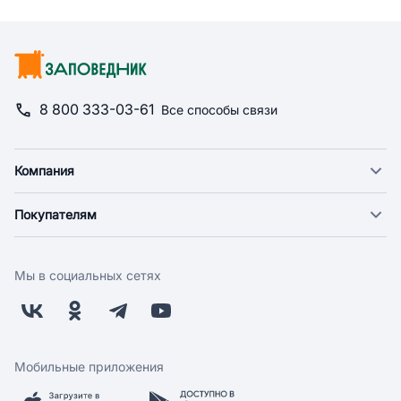
8 800 333-03-61
Все способы связи
Компания
О компании
Покупателям
Новости
Доставка
Фонд "Счастье в дом"
Оплата
Поставщикам
Мы в социальных сетях
Возврат
Арендодателям
Бонусная программа
Заводчикам
Магазины
Контакты
Скидки и акции
Обратная связь
Мобильные приложения
Бренды