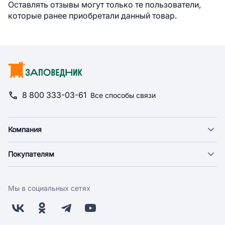
Оставлять отзывы могут только те пользователи,
которые ранее приобретали данный товар.
8 800 333-03-61
Все способы связи
Компания
О компании
Покупателям
Новости
Доставка
Фонд "Счастье в дом"
Оплата
Поставщикам
Мы в социальных сетях
Возврат
Арендодателям
Бонусная программа
Заводчикам
Магазины
Контакты