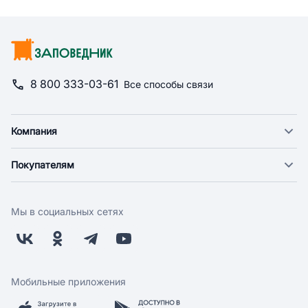
8 800 333-03-61
Все способы связи
Компания
О компании
Покупателям
Новости
Доставка
Фонд "Счастье в дом"
Оплата
Поставщикам
Мы в социальных сетях
Возврат
Арендодателям
Бонусная программа
Заводчикам
Магазины
Контакты
Скидки и акции
Обратная связь
Мобильные приложения
Бренды