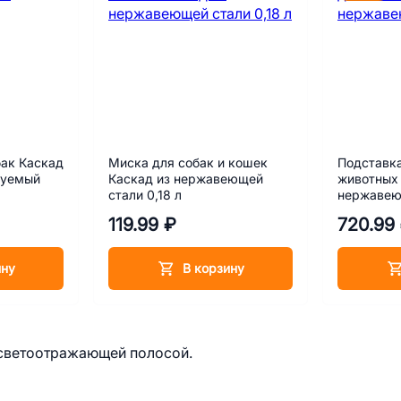
ак Каскад
Миска для собак и кошек
Подставка
руемый
Каскад из нержавеющей
животных 
стали 0,18 л
нержавеющ
119.99 ₽
720.99
ину
В корзину
 светоотражающей полосой.