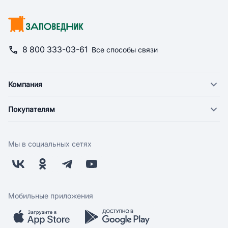
8 800 333-03-61
Все способы связи
Компания
О компании
Покупателям
Новости
Доставка
Фонд "Счастье в дом"
Оплата
Поставщикам
Мы в социальных сетях
Возврат
Арендодателям
Бонусная программа
Заводчикам
Магазины
Контакты
Скидки и акции
Обратная связь
Мобильные приложения
Бренды
Мобильное приложение