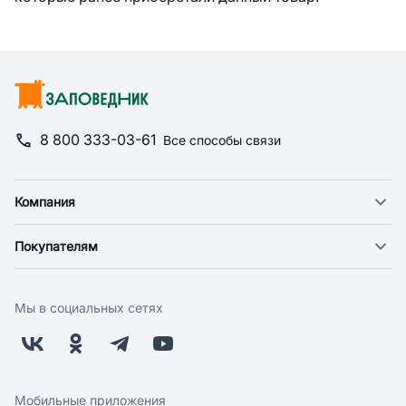
8 800 333-03-61
Все способы связи
Компания
О компании
Покупателям
Новости
Доставка
Фонд "Счастье в дом"
Оплата
Поставщикам
Мы в социальных сетях
Возврат
Арендодателям
Бонусная программа
Заводчикам
Магазины
Контакты
Скидки и акции
Обратная связь
Мобильные приложения