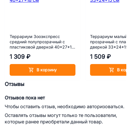
Террариум Зооэкспресс
Террариум малый З
средний полупрозрачный с
прозрачный с пласт
пластиковой дверкой 40*27*18
дверкой 33*24*15 
см
1 309 ₽
1 509 ₽
В корзину
В корз
Отзывы
Отзывов пока нет
Чтобы оставить отзыв, необходимо авторизоваться.
Оставлять отзывы могут только те пользователи,
которые ранее приобретали данный товар.