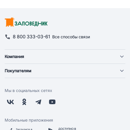
8 800 333-03-61
Все способы связи
Компания
О компании
Покупателям
Новости
Доставка
Фонд "Счастье в дом"
Оплата
Поставщикам
Мы в социальных сетях
Возврат
Арендодателям
Бонусная программа
Заводчикам
Магазины
Контакты
Скидки и акции
Обратная связь
Мобильные приложения
Бренды