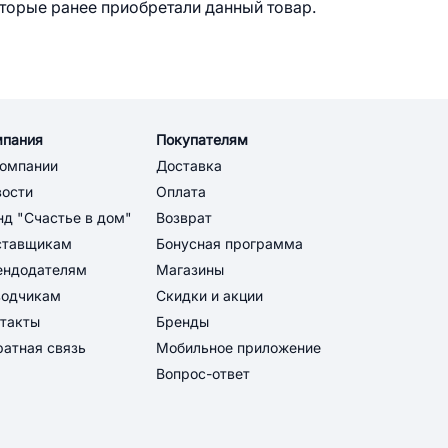
оторые ранее приобретали данный товар.
мпания
Покупателям
компании
Доставка
вости
Оплата
д "Счастье в дом"
Возврат
ставщикам
Бонусная программа
ендодателям
Магазины
водчикам
Скидки и акции
такты
Бренды
атная связь
Мобильное приложение
Вопрос-ответ