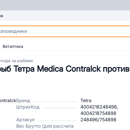
ма
Ветаптека
ухода за рыбами
ыб Тетра Medica Contralck проти
Бренд
Tetra
ШтрихКод
4004218248496,
4004218754898
Артикул
248496/754898
Вес Брутто (для рассчета