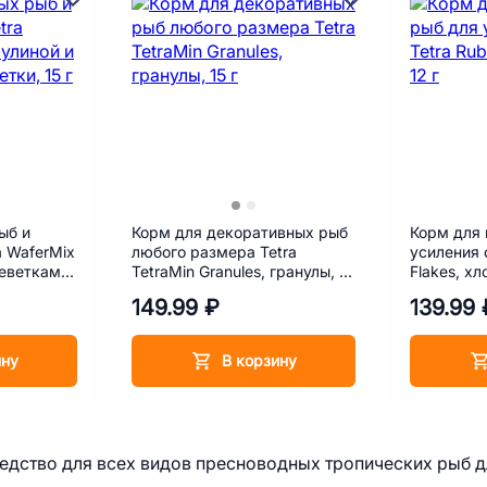
ыб и
Корм для декоративных рыб
Корм для 
a WaferMix
любого размера Tetra
усиления 
реветками,
TetraMin Granules, гранулы, 15
Flakes, хл
г
149.99 ₽
139.99 
ину
В корзину
дство для всех видов пресноводных тропических рыб д