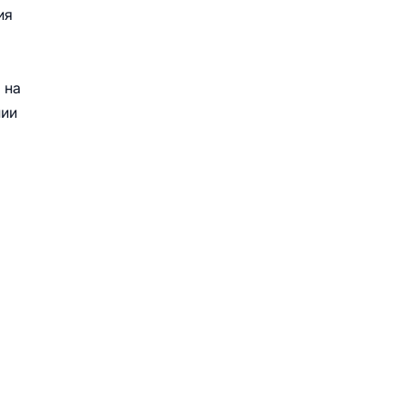
ия
 на
нии