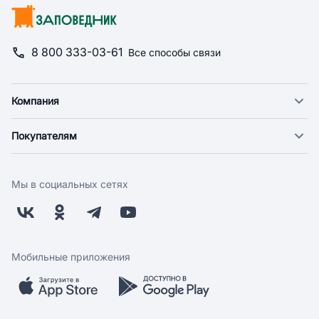
8 800 333-03-61
Все способы связи
Компания
О компании
Покупателям
Новости
Доставка
Фонд "Счастье в дом"
Оплата
Поставщикам
Мы в социальных сетях
Возврат
Арендодателям
Бонусная программа
Заводчикам
Магазины
Контакты
Скидки и акции
Обратная связь
Мобильные приложения
Бренды
Мобильное приложение
Вопрос-ответ